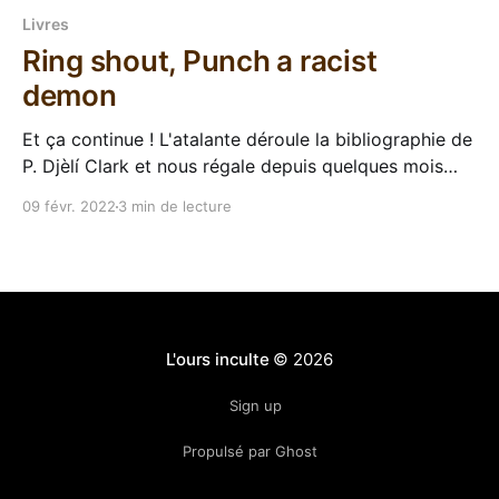
Livres
Ring shout, Punch a racist
demon
Et ça continue ! L'atalante déroule la bibliographie de
P. Djèlí Clark et nous régale depuis quelques mois
déjà. Après Les tambours du dieu noir et Le mystère
09 févr. 2022
3 min de lecture
du tramway hanté, c'est un quatrième texte qui nous
arrive avec Ring Shout, uchronie fantastique avec des
dames qui
L'ours inculte
© 2026
Sign up
Propulsé par Ghost