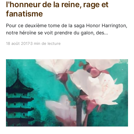
l'honneur de la reine, rage et
fanatisme
Pour ce deuxième tome de la saga Honor Harrington,
notre héroïne se voit prendre du galon, des
responsabilités, et toutes les emmerdes qui vont
18 août 2017
3 min de lecture
avec. Après un premier tome explosif, David Weber
nous emmène pour un second tour dans les coursives
de ses grands vaisseaux militaires. Honor est ici
chargée