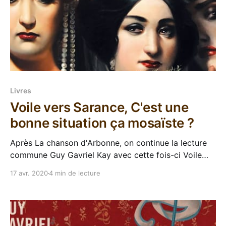
Livres
Voile vers Sarance, C'est une
bonne situation ça mosaïste ?
Après La chanson d'Arbonne, on continue la lecture
commune Guy Gavriel Kay avec cette fois-ci Voile
vers Sarance, dernière réédition en date de chez
17 avr. 2020
4 min de lecture
L'atalante pour l'écrivain canadien, et premier tome
d'un diptyque. Cinquième roman lu, toujours le même
principe, un