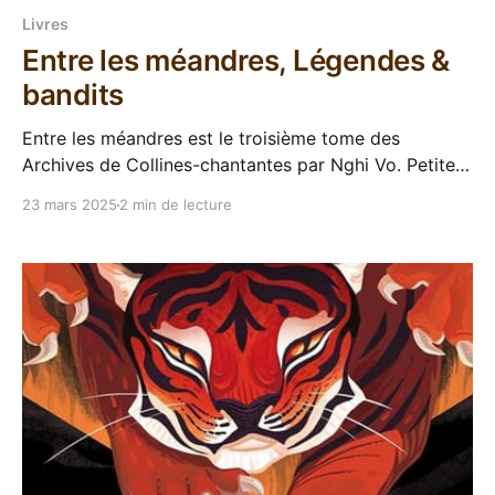
Livres
Entre les méandres, Légendes &
bandits
Entre les méandres est le troisième tome des
Archives de Collines-chantantes par Nghi Vo. Petite
chronique aujourd'hui, pour un petit livre qui continue
23 mars 2025
2 min de lecture
la série Les archives de Collines-Chantantes de Nghi
Vo. Entre les méandres en est le troisième épisode et
se présente toujours sous un