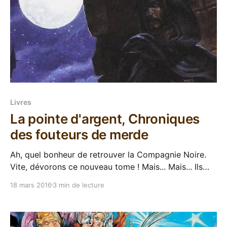
Livres
La pointe d'argent, Chroniques
des fouteurs de merde
Ah, quel bonheur de retrouver la Compagnie Noire.
Vite, dévorons ce nouveau tome ! Mais... Mais... Ils
sont où ces cons ? Ils sont pas là... Ah zut, c'est vrai,
18 mars 2016
3 min de lecture
La pointe d'argent est un spin-off de La Compagnie
Noire, mais sans La Compagnie Noire (warning : si