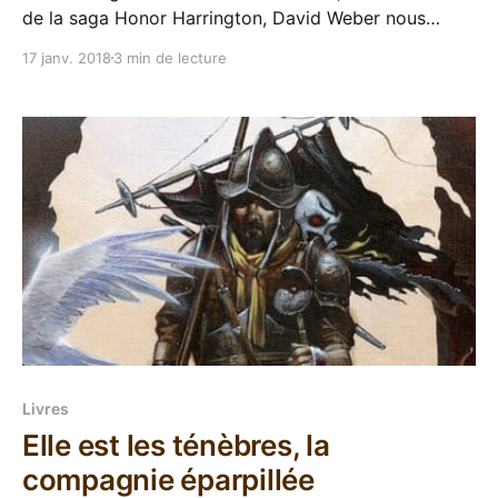
de la saga Honor Harrington, David Weber nous
projette un an après le joli carnage de Pour l'honneur
17 janv. 2018
3 min de lecture
de la reine. Notre héroïne a passé tout ce temps à se
faire rafistoler et à se reposer parce qu'elle
Livres
Elle est les ténèbres, la
compagnie éparpillée