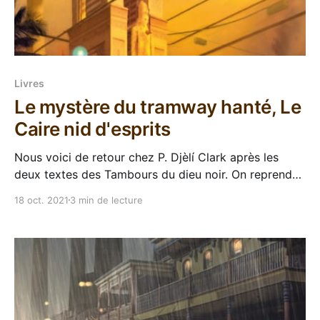
Livres
Le mystère du tramway hanté, Le
Caire nid d'esprits
Nous voici de retour chez P. Djèlí Clark après les
deux textes des Tambours du dieu noir. On reprend
d'ailleurs son univers du Caire uchronique et magique
18 oct. 2021
3 min de lecture
qui nous a été présenté dans L’étrange affaire du
djinn du Caire pour ce nouveau texte de 100 pages,
intitulé