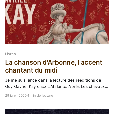
Livres
La chanson d'Arbonne, l'accent
chantant du midi
Je me suis lancé dans la lecture des rééditions de
Guy Gavriel Kay chez L'Atalante. Après Les chevaux
célestes, Le fleuve céleste et Les lions d'Al-Rassan, il
29 janv. 2020
4 min de lecture
fallait me pousser un peu au cul pour attaquer le
suivant, parce que c'est quand même