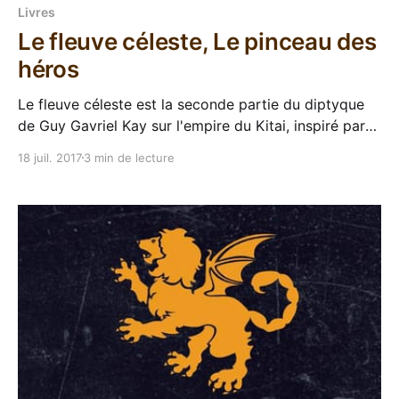
Livres
Le fleuve céleste, Le pinceau des
héros
Le fleuve céleste est la seconde partie du diptyque
de Guy Gavriel Kay sur l'empire du Kitai, inspiré par
l'histoire de Chine. On serait tenté de dire que c'est la
18 juil. 2017
3 min de lecture
suite des Chevaux célestes, mais à part quelques
références et le fait que ça