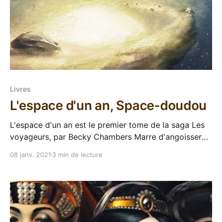
Livres
L'espace d'un an, Space-doudou
L'espace d'un an est le premier tome de la saga Les
voyageurs, par Becky Chambers Marre d'angoisser
en scrollant ton fil de rézosocial préféré ? Envie de te
08 janv. 2021
3 min de lecture
rouler en boule devant un petit feu et de t'immerger
dans une piscine de feel-