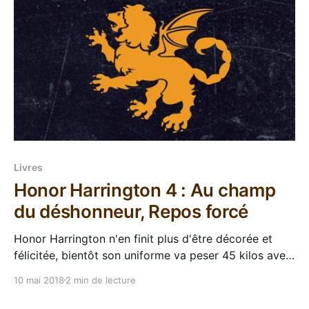
Livres
Honor Harrington 4 : Au champ
du déshonneur, Repos forcé
Honor Harrington n'en finit plus d'être décorée et
félicitée, bientôt son uniforme va peser 45 kilos avec
toutes les médailles qu'elle se trimballe... Mais une
10 mai 2018
2 min de lecture
telle collection de distinctions ne se constitue pas
sans se faire quelques ennemis, et le plus hargneux