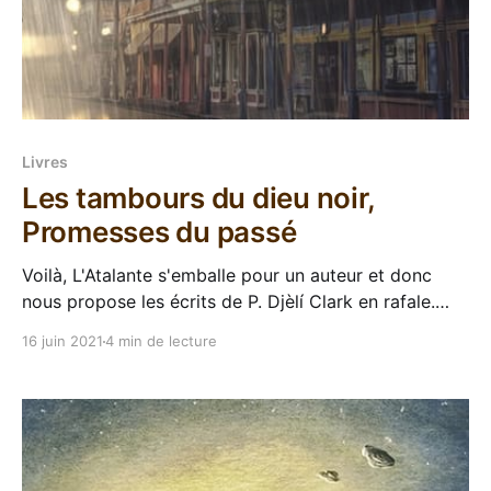
Livres
Les tambours du dieu noir,
Promesses du passé
Voilà, L'Atalante s'emballe pour un auteur et donc
nous propose les écrits de P. Djèlí Clark en rafale.
Bim bam boum, en Mai nous avons eu Les tambours
16 juin 2021
4 min de lecture
du dieu noir (suivi de l'étrange affaire du djinn du
Caire), et en Juin a suivi