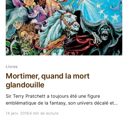
Livres
Mortimer, quand la mort
glandouille
Sir Terry Pratchett a toujours été une figure
emblématique de la fantasy, son univers décalé et
foufou du Disque-monde a marqué beaucoup de
14 janv. 2016
4 min de lecture
lecteurs (et de joueurs). Mais j'ai toujours été un peu
en dehors de ça, ayant lu La huitième couleur il y a