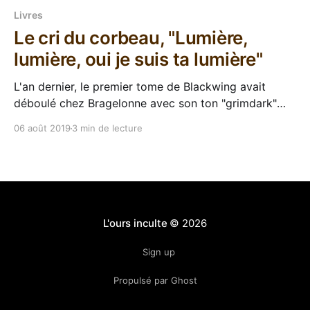
Livres
Le cri du corbeau, "Lumière,
lumière, oui je suis ta lumière"
L'an dernier, le premier tome de Blackwing avait
déboulé chez Bragelonne avec son ton "grimdark"
bien prononcé, son héros alcoolo et sa Désolation
06 août 2019
3 min de lecture
qui pue. En 2019, Ed McDonald revient avec Le cri du
corbeau, son tome 2. Plus de morts, plus de gnôle,
plus de
L'ours inculte
© 2026
Sign up
Propulsé par Ghost