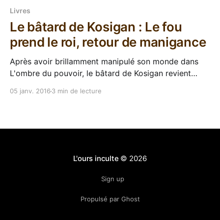
Livres
Le bâtard de Kosigan : Le fou
prend le roi, retour de manigance
Après avoir brillamment manipulé son monde dans
L'ombre du pouvoir, le bâtard de Kosigan revient
avec sa compagnie de mercenaires dans une
05 janv. 2016
3 min de lecture
seconde aventure intitulée Le fou prend le roi.
Toujours écrit par Fabien Cerutti et édité par
Mnémos, ce second tome nous plonge encore une
fois dans
L'ours inculte
© 2026
Sign up
Propulsé par Ghost