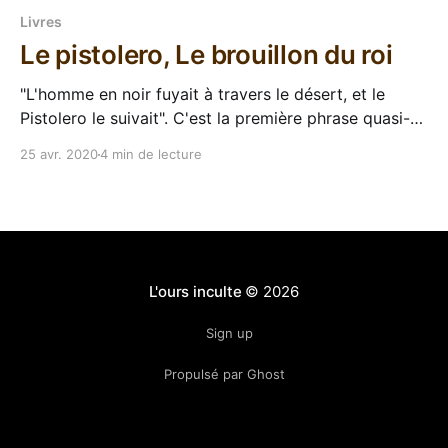
Livres
Le pistolero, Le brouillon du roi
"L'homme en noir fuyait à travers le désert, et le
Pistolero le suivait". C'est la première phrase quasi-
mythique de La tour sombre, dont le premier tome
25 avr. 2020
4 min de lecture
est Le pistolero. J'ai lu ce bouquin déjà plusieurs fois
mais, comme beaucoup d'
L'ours inculte
© 2026
Sign up
Propulsé par Ghost