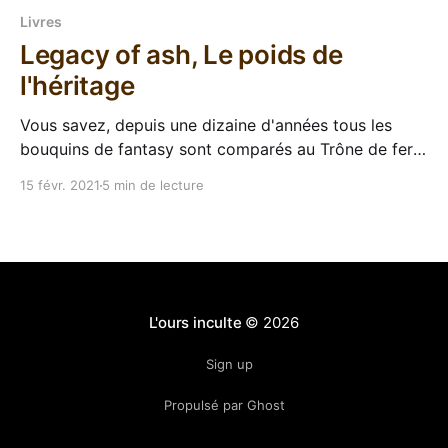
Livres
Legacy of ash, Le poids de
l'héritage
Vous savez, depuis une dizaine d'années tous les
bouquins de fantasy sont comparés au Trône de fer,
et la plupart du temps c'est n'importe quoi. Du coup
15 févr. 2021
5 min de lecture
ça fait un peu bizarre quand on tombe sur un cas où
la comparaison est pertinente. Je
L'ours inculte
© 2026
Sign up
Propulsé par Ghost