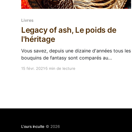
Livres
Legacy of ash, Le poids de
l'héritage
Vous savez, depuis une dizaine d'années tous les
bouquins de fantasy sont comparés au
Trône de fer, et la plupart du temps c'est
15 févr. 2021
5 min de lecture
n'importe quoi. Du coup ça fait un peu bizarre
quand on tombe sur un cas où la comparaison
est pertinente. Je
L'ours inculte
© 2026