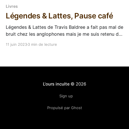
Livres
Légendes & Lattes, Pause café
Légendes & Lattes de Travis Baldree a fait pas mal de
bruit chez les anglophones mais je me suis retenu de
le lire en VO, parce que je savais que la VF arrivait et
11 juin 2023
3 min de lecture
que Stéphanie Chaptal allait me taper sinon. Et ça
tombe bien parce que dès sa sortie
L'ours inculte
© 2026
Sign up
Propulsé par Ghost