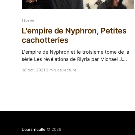
Livres
L'empire de Nyphron, Petites
cachotteries
L'empire de Nyphron et le troisième tome de la
série Les révélations de Riyria par Michael J.
Sullivan. Le monde de Michael J. Sullivan
08 oct. 2021
3 min de lecture
commence à prendre un peu d'épaisseur ! Après
les petites révélations du tome précédent,
voyons voir comment les deux compères de
Riyria s&
L'ours inculte
© 2026