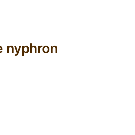
L'ours inculte
e nyphron