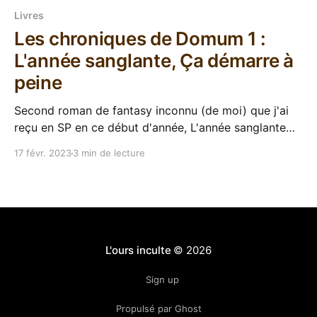
Livres
Les chroniques de Domum 1 :
L'année sanglante, Ça démarre à
peine
Second roman de fantasy inconnu (de moi) que j'ai
reçu en SP en ce début d'année, L'année sanglante
est le premier tome des Chroniques de Domum, un
17 févr. 2023
3 min de lecture
roman qui est passé par la case financement
participatif l'an dernier. Plongeons là-dedans. L&
L'ours inculte
© 2026
Sign up
Propulsé par Ghost