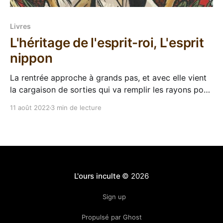
Livres
L'héritage de l'esprit-roi, L'esprit
nippon
La rentrée approche à grands pas, et avec elle vient
la cargaison de sorties qui va remplir les rayons pour
vous empêcher de déprimer parce que vous êtes plus
11 août 2022
3 min de lecture
en vacances. Et comme chaque fin de mois d'Août,
ActuSF nous dégaine sa nouveauté de la rentrée avec
L&
L'ours inculte
© 2026
Sign up
Propulsé par Ghost