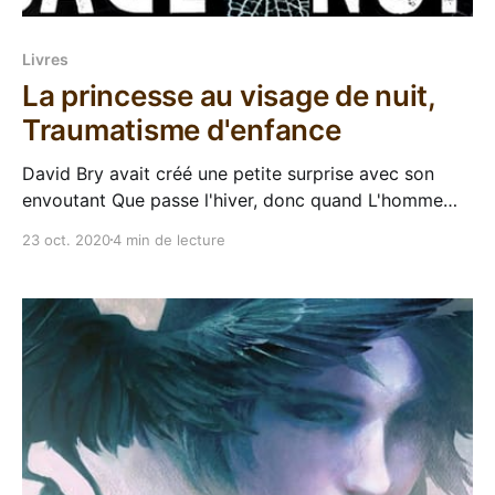
Livres
La princesse au visage de nuit,
Traumatisme d'enfance
David Bry avait créé une petite surprise avec son
envoutant Que passe l'hiver, donc quand L'homme
sans nom (l'éditeur, pas le type bizarre) m'a proposé
23 oct. 2020
4 min de lecture
son dernier roman j'ai accepté sans savoir de quoi ça
parlait. Et donc, ça parle