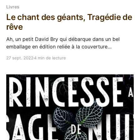
Livres
Le chant des géants, Tragédie de
rêve
Ah, un petit David Bry qui débarque dans un bel
emballage en édition reliée à la couverture
magnifique, bien évidemment j'ai sauté sur Le chant
27 sept. 2022
4 min de lecture
des géants (#ComitePourLesHardbacksVF). Bon, j'ai
sauté doucement, en prenant mon temps, il est sorti
y'a 4 mois le bouquin,