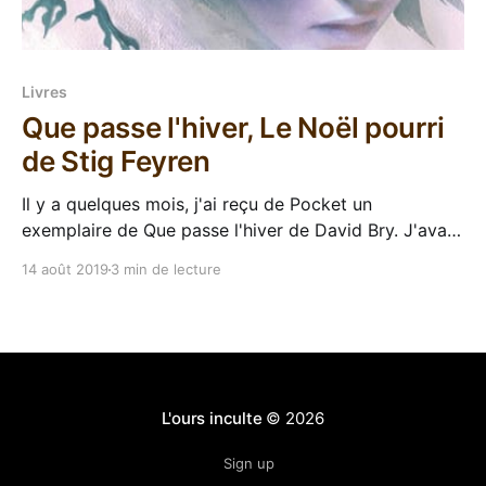
Livres
Que passe l'hiver, Le Noël pourri
de Stig Feyren
Il y a quelques mois, j'ai reçu de Pocket un
exemplaire de Que passe l'hiver de David Bry. J'avais
pas suivi ce titre, je savais pas ce que c'était et j'ai
14 août 2019
3 min de lecture
même failli pas le lire (c'est le
L'ours inculte
© 2026
Sign up