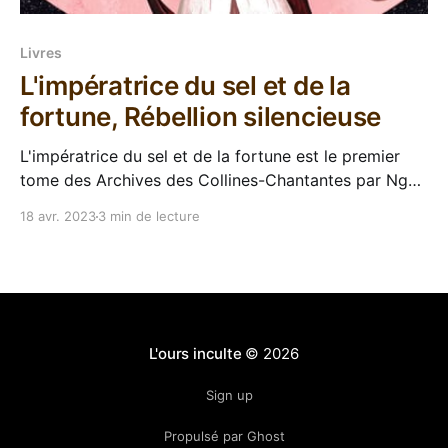
Livres
L'impératrice du sel et de la
fortune, Rébellion silencieuse
L'impératrice du sel et de la fortune est le premier
tome des Archives des Collines-Chantantes par Nghi
Vo L’Atalante continue de nous régaler avec de jolies
18 avr. 2023
3 min de lecture
éditions reliées, et en Janvier dernier l'éditeur nous a
proposé la découverte de L'impératrice du sel
L'ours inculte
© 2026
Sign up
Propulsé par Ghost