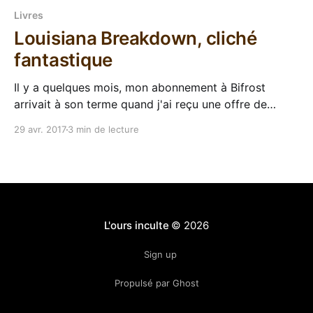
Livres
Louisiana Breakdown, cliché
fantastique
Il y a quelques mois, mon abonnement à Bifrost
arrivait à son terme quand j'ai reçu une offre de
réabonnement du Bélial' me proposant de recevoir en
29 avr. 2017
3 min de lecture
cadeau un roman à choisir dans une liste. Il fallait
classer une dizaine de bouquins par ordre de
préférence, mais
L'ours inculte
© 2026
Sign up
Propulsé par Ghost