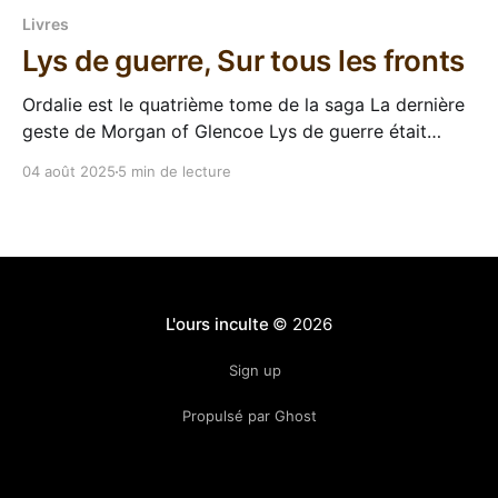
Livres
Lys de guerre, Sur tous les fronts
Ordalie est le quatrième tome de la saga La dernière
geste de Morgan of Glencoe Lys de guerre était
attendu par le lectorat de Morgan of Glencoe, et pas
04 août 2025
5 min de lecture
qu'un peu ! Après "Le cliffhanger de la mort"™ à la fin
d'Ordalie, un changement d&
L'ours inculte
© 2026
Sign up
Propulsé par Ghost