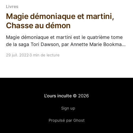
Livres
Magie démoniaque et martini,
Chasse au démon
Magie démoniaque et martini est le quatrième tome
de la saga Tori Dawson, par Annette Marie Bookmark
continue de dérouler l'excellente série Tori Dawson
29 juil. 2022
3 min de lecture
au rythme d'un tome tous les 6 mois, et on arrive au
quatrième, Magie démoniaque et martini. Avec ses
trois premiers tomes,
L'ours inculte
© 2026
Sign up
Propulsé par Ghost