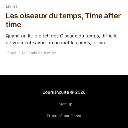
Livres
Les oiseaux du temps, Time after
time
Quand on lit le pitch des Oiseaux du temps, difficile
de vraiment savoir où on met les pieds, et ma
première incursion dans la nouvelle mouture des
18 avr. 2021
3 min de lecture
éditions Mu m'avait laissé un goût de chelou. Ce
roman D'Amal El-Mohtar et Max Gladstone est
précédé par
L'ours inculte
© 2026
Sign up
Propulsé par Ghost