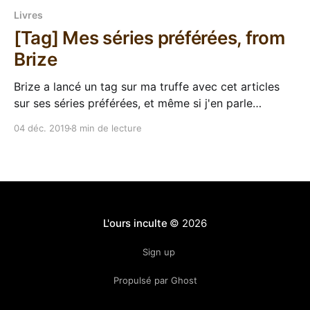
Livres
[Tag] Mes séries préférées, from
Brize
Brize a lancé un tag sur ma truffe avec cet articles
sur ses séries préférées, et même si j'en parle
régulièrement sur Touitteur, il est vrai que la section
04 déc. 2019
8 min de lecture
séries de mon blog prend un peu la poussière. Quoi
de mieux, donc, que répondre à cette joyeuse
invitation
L'ours inculte
© 2026
Sign up
Propulsé par Ghost