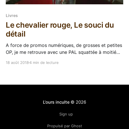
Livres
Le chevalier rouge, Le souci du
détail
A force de promos numériques, de grosses et petites
OP, je me retrouve avec une PAL squattée à moitié
par les éditions Bragelonne. J'me suis dit que j'allais
18 août 2018
4 min de lecture
profiter du répit des vacances pour tomber un peu
ces trilogies et intégrales qui peuplent ma liseuse.
Après
L'ours inculte
© 2026
Sign up
Propulsé par Ghost