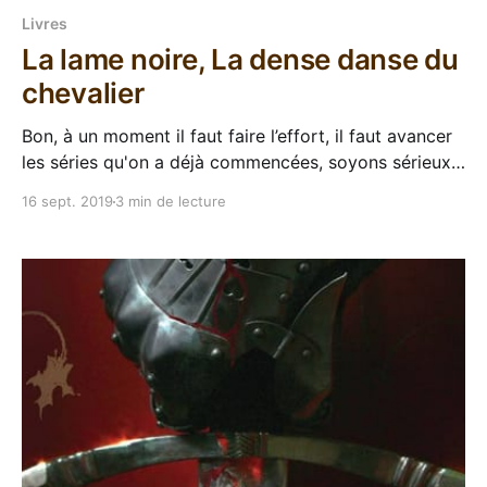
Livres
La lame noire, La dense danse du
chevalier
Bon, à un moment il faut faire l’effort, il faut avancer
les séries qu'on a déjà commencées, soyons sérieux.
Tiens, j'avais lu Le chevalier rouge de Miles Cameron,
16 sept. 2019
3 min de lecture
c'était cool, je vais continuer avec sa suite La lame
noire... Oh bordel j'