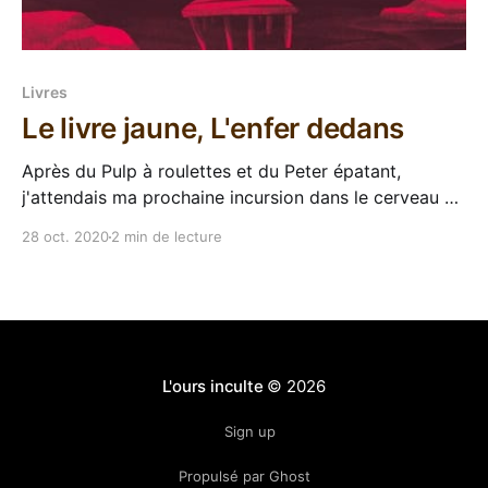
Livres
Le livre jaune, L'enfer dedans
Après du Pulp à roulettes et du Peter épatant,
j'attendais ma prochaine incursion dans le cerveau de
Michael Roch avec beaucoup d'impatience. Son petit
28 oct. 2020
2 min de lecture
dernier a été doublement édité chez Mü, avant et
après leur mue, et nous voici donc avec Le livre
jaune. Qui n&
L'ours inculte
© 2026
Sign up
Propulsé par Ghost