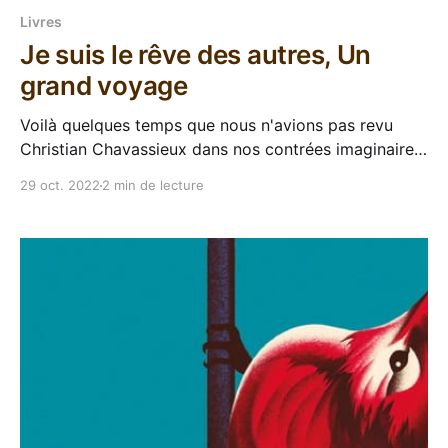
Livres
Je suis le rêve des autres, Un
grand voyage
Voilà quelques temps que nous n'avions pas revu
Christian Chavassieux dans nos contrées imaginaires,
ma seule excursion dans ses écrits a été Les nefs de
29 oct. 2022
2 min de lecture
Pangée, mais quelle lecture marquante ! Il est encore
dans mes incontournables après toutes ces années. Il
est revenu dans le même univers cette