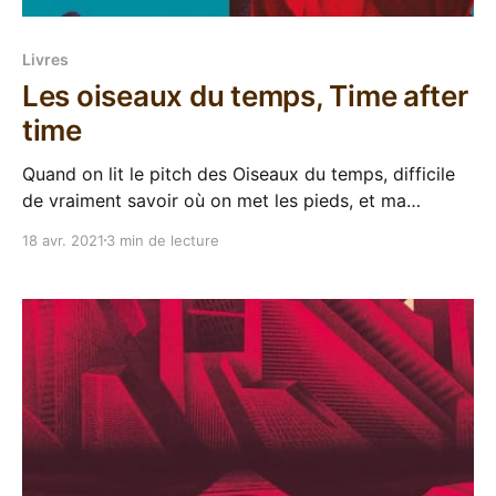
Livres
Les oiseaux du temps, Time after
time
Quand on lit le pitch des Oiseaux du temps, difficile
de vraiment savoir où on met les pieds, et ma
première incursion dans la nouvelle mouture des
18 avr. 2021
3 min de lecture
éditions Mu m'avait laissé un goût de chelou. Ce
roman D'Amal El-Mohtar et Max Gladstone est
précédé par