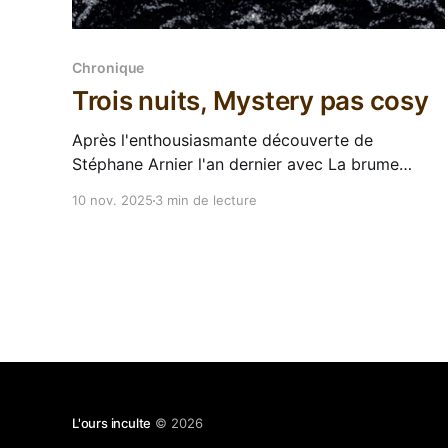
Chronique
Trois nuits, Mystery pas cosy
Après l'enthousiasmante découverte de
Stéphane Arnier l'an dernier avec La brume
l'emportera, nous attendions de pied ferme mais
10 nov. 2025
3 min de lecture
impatient sa nouvelle sortie. Voilà qu'elle nous
arrive en ce mois de Novembre 2025, quand les
ténèbres gagnent du terrain et qu'on
L'ours inculte
© 2026