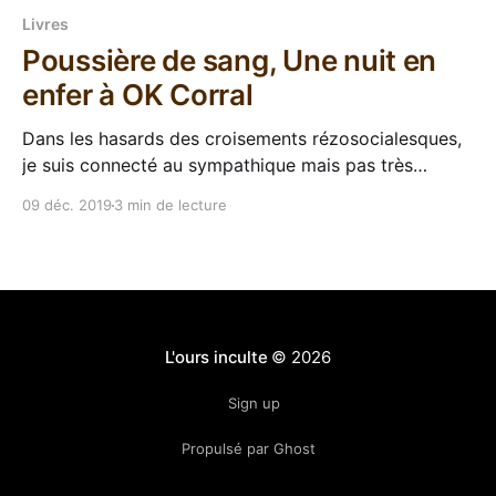
Livres
Poussière de sang, Une nuit en
enfer à OK Corral
Dans les hasards des croisements rézosocialesques,
je suis connecté au sympathique mais pas très
chevelu P.Drita. Et il se trouve que le monsieur
09 déc. 2019
3 min de lecture
cachait dans ses bottes un petit roman autrefois
édité en indépendant et la curiosité m'a poussé à
rafler un exemplaire numérique pour un prix
L'ours inculte
© 2026
Sign up
Propulsé par Ghost