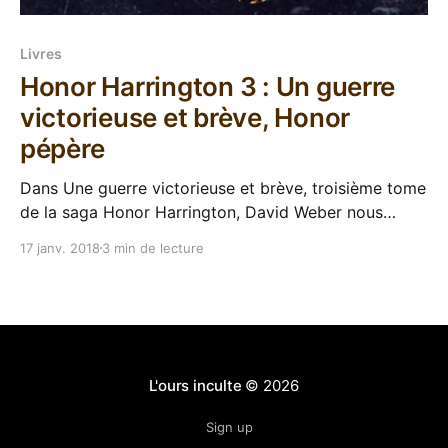
Livres
Honor Harrington 3 : Un guerre
victorieuse et brève, Honor
pépère
Dans Une guerre victorieuse et brève, troisième tome
de la saga Honor Harrington, David Weber nous
projette un an après le joli carnage de Pour l'honneur
17 janv. 2018
3 min de lecture
de la reine. Notre héroïne a passé tout ce temps à se
faire rafistoler et à se reposer parce qu'elle
L'ours inculte
© 2026
Sign up