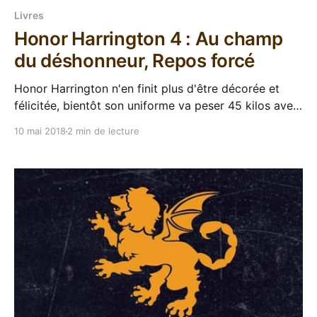
Livres
Honor Harrington 4 : Au champ
du déshonneur, Repos forcé
Honor Harrington n'en finit plus d'être décorée et
félicitée, bientôt son uniforme va peser 45 kilos avec
toutes les médailles qu'elle se trimballe... Mais une
10 mai 2018
2 min de lecture
telle collection de distinctions ne se constitue pas
sans se faire quelques ennemis, et le plus hargneux
de tous