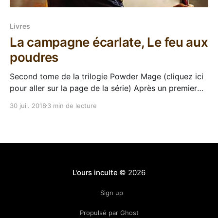
Livres
La campagne écarlate, Le feu aux
poudres
Second tome de la trilogie Powder Mage (cliquez ici
pour aller sur la page de la série) Après un premier
tome convaincant, il m'a fallu passer en VO pour
30 juil. 2018
3 min de lecture
connaitre la suite des Poudremages de Brian
McClellan. La légende raconte que l'éditeur français
Panini est allé
L'ours inculte
© 2026
Sign up
Propulsé par Ghost