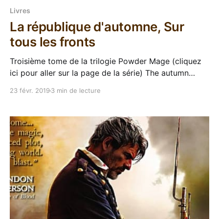
Livres
La république d'automne, Sur
tous les fronts
Troisième tome de la trilogie Powder Mage (cliquez
ici pour aller sur la page de la série) The autumn
republic, troisième livre de la trilogie des
23 févr. 2019
3 min de lecture
poudremages, me nargue depuis des mois, là, sur
l'étagère. Il a fallu attendre une petite accalmie de
sorties pour que je me