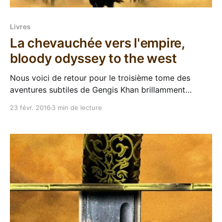
Livres
La chevauchée vers l'empire,
bloody odyssey to the west
Nous voici de retour pour le troisième tome des
aventures subtiles de Gengis Khan brillamment
racontées par Conn Iggulden. Après un premier tome
23 févr. 2016
3 min de lecture
sur son enfance "à la dure" et un second qui voit la
naissance de son empire et sa confrontation avec les
peuples Jin, Temüdjin a