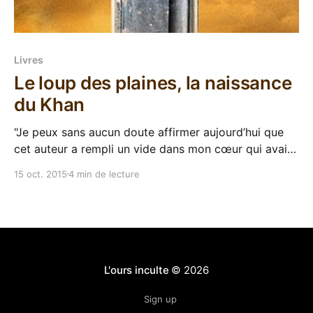
Livres
Le loup des plaines, la naissance
du Khan
"Je peux sans aucun doute affirmer aujourd’hui que
cet auteur a rempli un vide dans mon cœur qui avait
été créé à la mort du sieur David Gemmell". C'est
15 oct. 2015
4 min de lecture
précisément cette phrase seule, tirée du blog "La
brève de comptoir", qui a réveillé
L'ours inculte
© 2026
Sign up