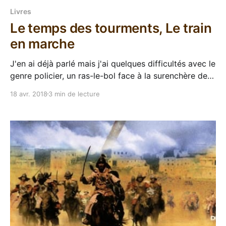
Livres
Le temps des tourments, Le train
en marche
J'en ai déjà parlé mais j'ai quelques difficultés avec le
genre policier, un ras-le-bol face à la surenchère de
clichés, de glauque, de "serial-killer pervers", de
18 avr. 2018
3 min de lecture
victime torturée... Mais pourtant je tente, incorrigible
optimiste, j'essaye toujours de nouveaux auteurs