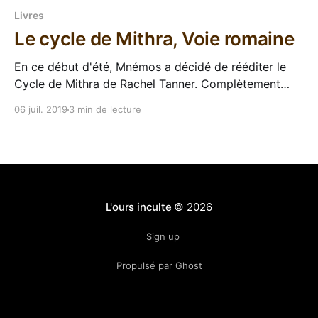
Livres
Le cycle de Mithra, Voie romaine
En ce début d'été, Mnémos a décidé de rééditer le
Cycle de Mithra de Rachel Tanner. Complètement
inconnu au bataillon chez l'ours jusqu'alors, cette
06 juil. 2019
3 min de lecture
intégrale regroupe deux romans et un petit tas de
nouvelles qui décrivent un empire romain où le
christianisme n'
L'ours inculte
© 2026
Sign up
Propulsé par Ghost