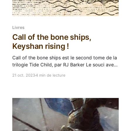
Livres
Call of the bone ships,
Keyshan rising !
Call of the bone ships est le second tome de la
trilogie Tide Child, par RJ Barker Le souci avec
les lectures audio, c'est que j'ai certaines
21 oct. 2023
4 min de lecture
périodes où j'écoute beaucoup d'audiolivres, et
d'autres périodes où pas du tout. Comme