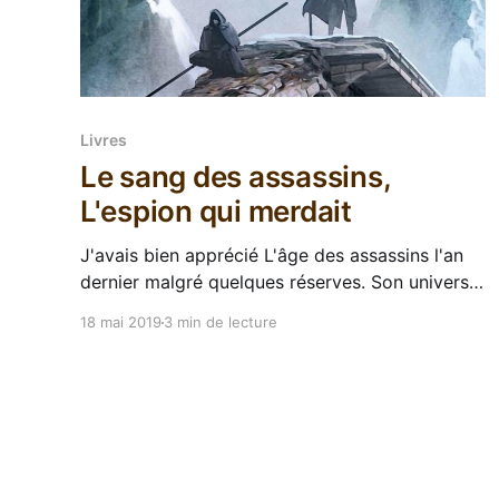
Livres
Le sang des assassins,
L'espion qui merdait
J'avais bien apprécié L'âge des assassins l'an
dernier malgré quelques réserves. Son univers
classico-classique cachait un roman à mi-
18 mai 2019
3 min de lecture
chemin entre la fantasy et l'espionnage, et
j'étais très curieux de lire sa suite, dans l'espoir
que RJ