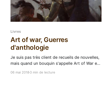
Livres
Art of war, Guerres
d'anthologie
Je suis pas très client de recueils de nouvelles,
mais quand un bouquin s'appelle Art of War et
compile une flopée d'histoires avec des noms
06 mai 2018
3 min de lecture
comme Sebastien De Castell, Nicholas Eames,
John Gwynne, RJ Barker, Ed McDonald, Mark
Lawrence... Ça ressemble à une dream-team de