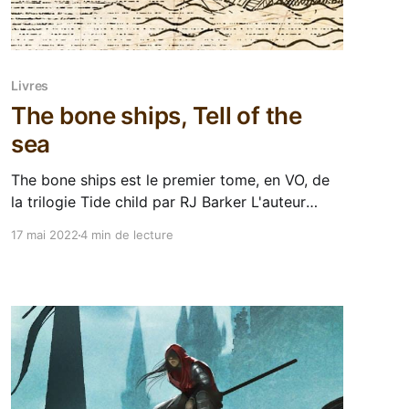
Livres
The bone ships, Tell of the
sea
The bone ships est le premier tome, en VO, de
la trilogie Tide child par RJ Barker L'auteur
anglais RJ Barker ne m'avait pas spécialement
17 mai 2022
4 min de lecture
emballé avec sa précédente trilogie publiée
chez nous par Bragelonne, Le royaume blessé.
J'avais d'ailleurs jamais lu