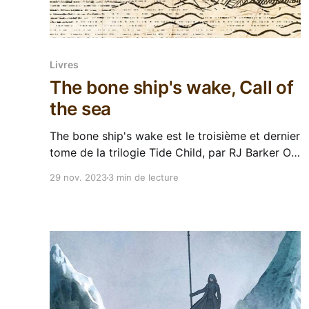
Livres
The bone ship's wake, Call of
the sea
The bone ship's wake est le troisième et dernier
tome de la trilogie Tide Child, par RJ Barker On
y est, la fin de la trilogie Tide Child, la
29 nov. 2023
3 min de lecture
conclusion de cette saga navale épique dans un
univers bluffant d'inventivité. La tension monte,
les promesses seront-