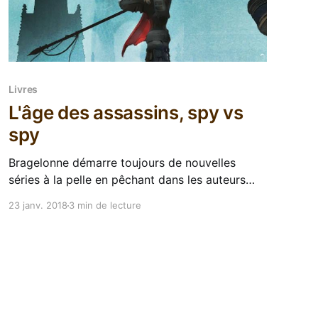
Livres
L'âge des assassins, spy vs
spy
Bragelonne démarre toujours de nouvelles
séries à la pelle en pêchant dans les auteurs
fantasy anglophones du moment. C'est
23 janv. 2018
3 min de lecture
aujourd'hui au tour de RJ barker, écrivain
anglais qui s'est fait remarquer avec sa
première parution l'âge des assassins, d'être
adapté