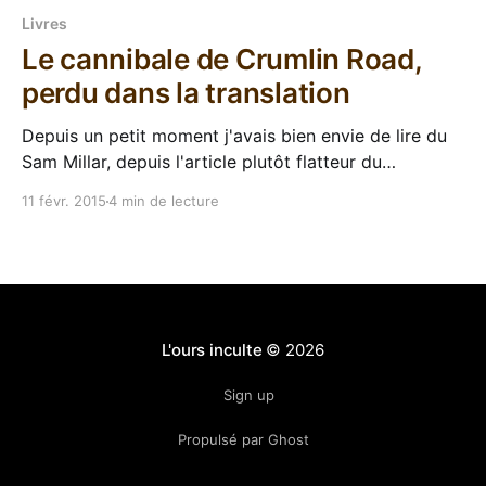
Livres
Le cannibale de Crumlin Road,
perdu dans la translation
Depuis un petit moment j'avais bien envie de lire du
Sam Millar, depuis l'article plutôt flatteur du
magazine Chro qui m'a fait découvrir le bonhomme,
11 févr. 2015
4 min de lecture
plus précisément... Du coup, quand j'ai vu "Le
cannibale de Crumlin Road" dans la liste
L'ours inculte
© 2026
Sign up
Propulsé par Ghost