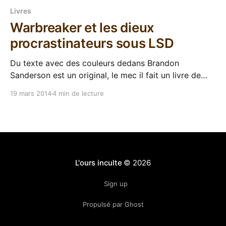
Livres
Warbreaker et les dieux
procrastinateurs sous LSD
Du texte avec des couleurs dedans Brandon
Sanderson est un original, le mec il fait un livre de
fantasy sans dragon, sans elfe et sans mage à
19 mars 2014
4 min de lecture
chapeau pointu. Il se permet même de développer un
système de magie, de religion et de politique jamais
vu, cohérent et très sympa.
L'ours inculte
© 2026
Sign up
Propulsé par Ghost