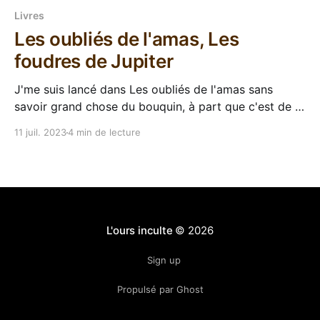
Livres
Les oubliés de l'amas, Les
foudres de Jupiter
J'me suis lancé dans Les oubliés de l'amas sans
savoir grand chose du bouquin, à part que c'est de la
SF, que c'est écrit par Floriane Soulas (dont je voulais
11 juil. 2023
4 min de lecture
découvrir l’œuvre depuis un moment) et que j'ai vu
L'ours inculte
© 2026
Sign up
Propulsé par Ghost