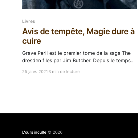
Livres
Avis de tempête, Magie dure à
cuire
Grave Peril est le premier tome de la saga The
dresden files par Jim Butcher. Depuis le temps
que je voulais tenter cette série, j'me lance enfin
25 janv. 2021
3 min de lecture
! Les dossiers Dresden est une série encore en
cours par Jim Butcher qui compte à ce jour 17
tomes et un
L'ours inculte
© 2026