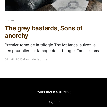
Livres
The grey bastards, Sons of
anorchy
Premier tome de la trilogie The lot lands, suivez le
lien pour aller sur la page de la trilogie. Tous les ans,
l'écrivain Mark Lawrence s'amuse à organiser le Self-
02 juil. 2018
4 min de lecture
Published Fantasy Blog-Off (SPFBO), il sélectionne
300 bouquins de fantasy auto-publiés et les distribue
L'ours inculte
© 2026
Sign up