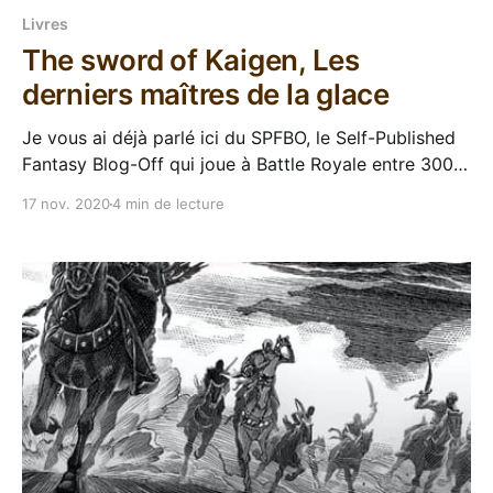
Livres
The sword of Kaigen, Les
derniers maîtres de la glace
Je vous ai déjà parlé ici du SPFBO, le Self-Published
Fantasy Blog-Off qui joue à Battle Royale entre 300
bouquins de fantasy auto-publiés. Le classement de
17 nov. 2020
4 min de lecture
cette aimable compétition est un moyen sûr de
gonfler sa PAL VO chaque année, et The Sword of
Kaigen de M.