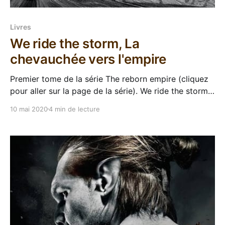
Livres
We ride the storm, La
chevauchée vers l'empire
Premier tome de la série The reborn empire (cliquez
pour aller sur la page de la série). We ride the storm
était à l'origine auto-édité et finaliste du SPFBO 2018,
10 mai 2020
4 min de lecture
il m'avait tapé dans l’œil à cause de la couverture
magnifique de John Anthony