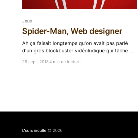
Jeux
Spider-Man, Web designer
Ah ça faisait longtemps qu'on avait pas parlé
d'un gros blockbuster vidéoludique qui tâche !
Après le gros carton de God of War, Sony
26 sept. 2018
4 min de lecture
ressort l'argenterie et les petits fours pour nous
refaire la même avec le Spider-Man d'Insomniac.
Alors, on se
L'ours inculte
© 2026