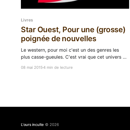
Livres
Star Ouest, Pour une (grosse)
poignée de nouvelles
Le western, pour moi c'est un des genres les
plus casse-gueules. C'est vrai que cet univers a
une aura vraiment à part et une puissance
08 mai 2015
4 min de lecture
évocatrice exceptionnelle, mais il est peut-être
un des plus codifiés, pleins d'archétypes dans
tous les sens, tellement
L'ours inculte
© 2026