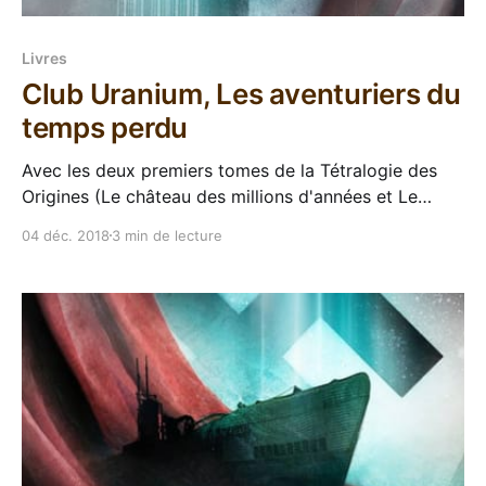
Livres
Club Uranium, Les aventuriers du
temps perdu
Avec les deux premiers tomes de la Tétralogie des
Origines (Le château des millions d'années et Le
marteau de Thor), Stéphane Przybylski nous a
04 déc. 2018
3 min de lecture
plongés au cœur de la seconde guerre mondiale avec
minutie et talent, en saupoudrant le tout d'histoire
secrète, de complots et d&