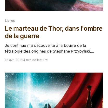
Livres
Le marteau de Thor, dans l'ombre
de la guerre
Je continue ma découverte à la bourre de la
tétralogie des origines de Stéphane Przybylski,
puisqu'en poche. Après Le château des millions
12 avr. 2018
4 min de lecture
d'années, c'est donc le Marteau de Thor qui sort en
tout petit chez Pocket. Voyons ce que nous réserve
ce second tome.