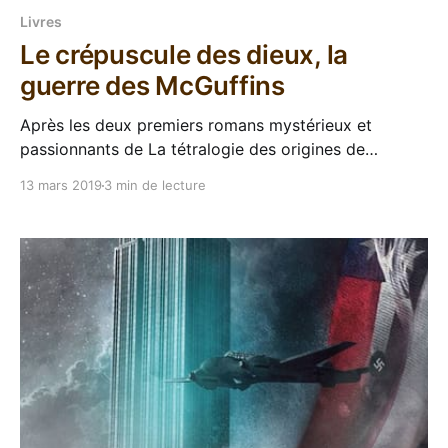
Livres
Le crépuscule des dieux, la
guerre des McGuffins
Après les deux premiers romans mystérieux et
passionnants de La tétralogie des origines de
Stéphane Przybylski, j'étais tombé de haut sur le
13 mars 2019
3 min de lecture
troisième tome qui n'avançait pas et se contentait de
répéter les mêmes trucs. Mais bon, comme les
dernières pages redressaient un peu le tout