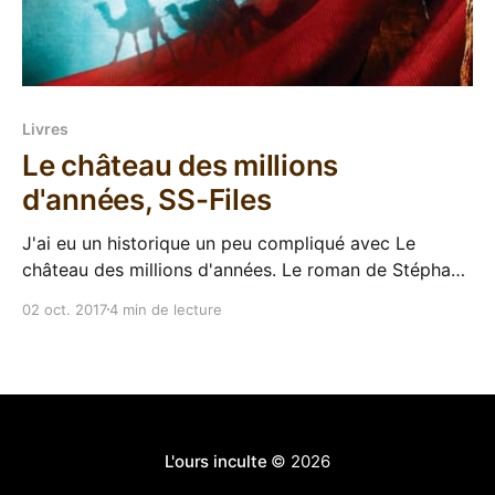
Livres
Le château des millions
d'années, SS-Files
J'ai eu un historique un peu compliqué avec Le
château des millions d'années. Le roman de Stéphane
Przybylski (là t'es content de chroniquer à l'écrit et
02 oct. 2017
4 min de lecture
pas à l'oral) est paru à la base au format épisodique
dont je n&
L'ours inculte
© 2026