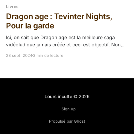
Livres
Dragon age : Tevinter Nights,
Pour la garde
Ici, on sait que Dragon age est la meilleure saga
vidéoludique jamais créée et ceci est objectif. Non,
peut-être pas, mais c'est celle que je préfère dans
28 sept. 2024
3 min de lecture
tous les cas, comment ne pas adorer ce lore
complexe et ces personnages attachants quand on
aime la fantasy ? En
L'ours inculte
© 2026
Sign up
Propulsé par Ghost