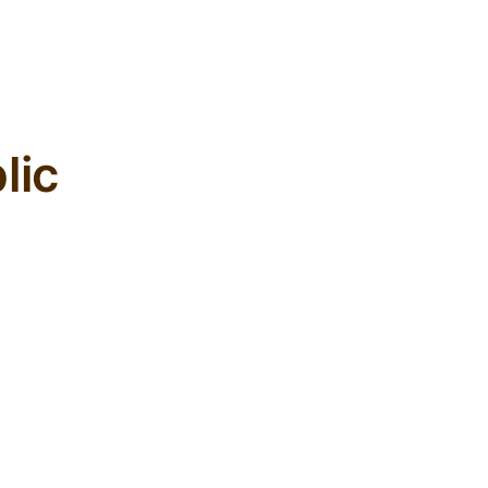
L'ours inculte
lic