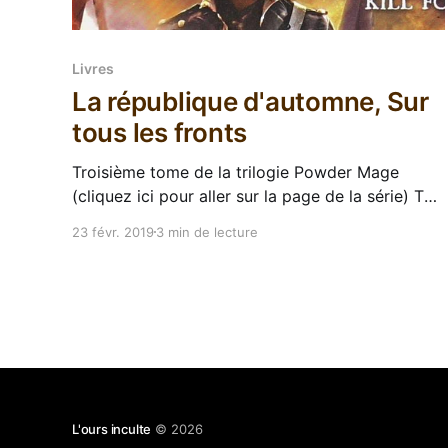
Livres
La république d'automne, Sur
tous les fronts
Troisième tome de la trilogie Powder Mage
(cliquez ici pour aller sur la page de la série) The
autumn republic, troisième livre de la trilogie des
23 févr. 2019
3 min de lecture
poudremages, me nargue depuis des mois, là,
sur l'étagère. Il a fallu attendre une petite
accalmie de sorties pour que je me
L'ours inculte
© 2026