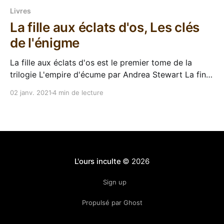
Livres
La fille aux éclats d'os, Les clés
de l'énigme
La fille aux éclats d'os est le premier tome de la
trilogie L'empire d'écume par Andrea Stewart La fin
d'année 2020 a été assez décevante niveau lecture,
02 janv. 2021
4 min de lecture
j'ai enchainé trois bouquins relativement décevants et
il fallait me sortir de cette
L'ours inculte
© 2026
Sign up
Propulsé par Ghost