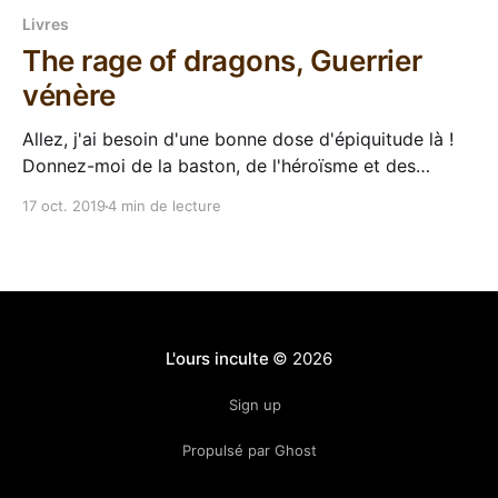
Livres
The rage of dragons, Guerrier
vénère
Allez, j'ai besoin d'une bonne dose d'épiquitude là !
Donnez-moi de la baston, de l'héroïsme et des
personnages marquants ! Une inspiration africaine ?
17 oct. 2019
4 min de lecture
Génial ! Un mélange entre Gladiator et Game of
thrones ? Je te crois pas, sale marketeux, mais
balance quand même ! Hé,
L'ours inculte
© 2026
Sign up
Propulsé par Ghost