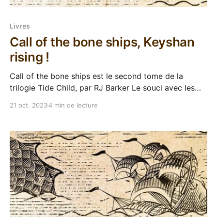
Livres
Call of the bone ships, Keyshan
rising !
Call of the bone ships est le second tome de la
trilogie Tide Child, par RJ Barker Le souci avec les
lectures audio, c'est que j'ai certaines périodes où
21 oct. 2023
4 min de lecture
j'écoute beaucoup d'audiolivres, et d'autres périodes
où pas du tout. Comme