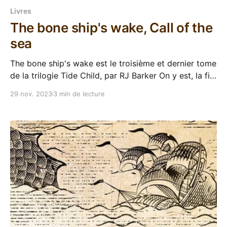
Livres
The bone ship's wake, Call of the
sea
The bone ship's wake est le troisième et dernier tome
de la trilogie Tide Child, par RJ Barker On y est, la fin
de la trilogie Tide Child, la conclusion de cette saga
29 nov. 2023
3 min de lecture
navale épique dans un univers bluffant d'inventivité.
La tension monte, les promesses seront-