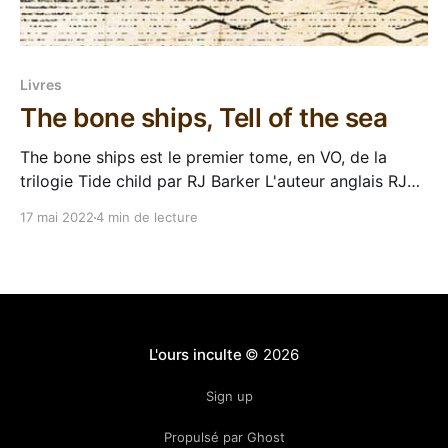
Livres
The bone ships, Tell of the sea
The bone ships est le premier tome, en VO, de la
trilogie Tide child par RJ Barker L'auteur anglais RJ
Barker ne m'avait pas spécialement emballé avec sa
17 mai 2022
4 min de lecture
précédente trilogie publiée chez nous par
Bragelonne, Le royaume blessé. J'avais d'ailleurs
jamais lu
L'ours inculte
© 2026
Sign up
Propulsé par Ghost