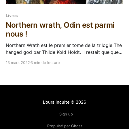
Livres
Northern wrath, Odin est parmi
nous !
Northern Wrath est le premier tome de la trilogie The
hanged god par Thilde Kold Holdt. Il restait quelques
jours au mois de février et j'avais lu toute ma PAL de
13 mars 2022
3 min de lecture
#FebruarySheWrote (vous avez remarqué que j'ai
chroniqué que des autrices pendant presque un mois
?), donc
L'ours inculte
© 2026
Sign up
Propulsé par Ghost