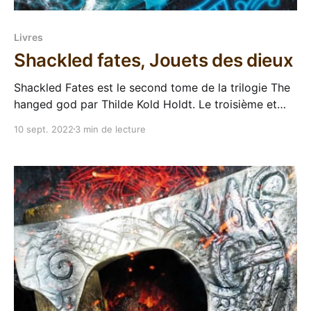
Livres
Shackled fates, Jouets des dieux
Shackled Fates est le second tome de la trilogie The
hanged god par Thilde Kold Holdt. Le troisième et
dernier tome de la trilogie The hanged god sort dans
10 sept. 2022
3 min de lecture
moins de deux mois, il était temps de me mettre à
jour ! Après un excellent Northern Wrath qui nous a
plongé