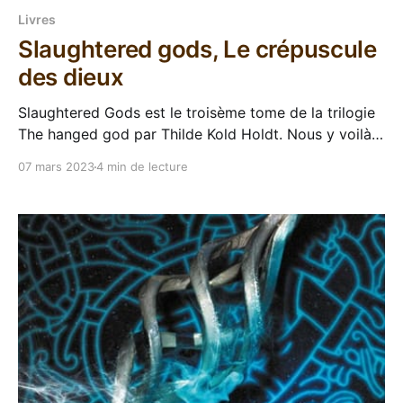
Livres
Slaughtered gods, Le crépuscule
des dieux
Slaughtered Gods est le troisème tome de la trilogie
The hanged god par Thilde Kold Holdt. Nous y voilà,
la trilogie The hanged god de Thild Kold Holdt touche
07 mars 2023
4 min de lecture
à sa fin avec Slaughtered Gods. On l'a vu venir dans
les tomes précédents, on s'approche doucement