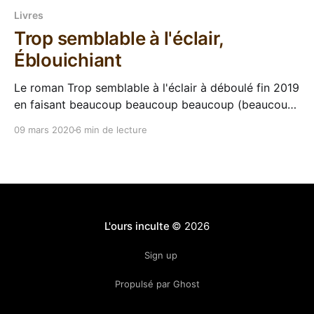
Livres
Trop semblable à l'éclair,
Éblouichiant
Le roman Trop semblable à l'éclair à déboulé fin 2019
en faisant beaucoup beaucoup beaucoup (beaucoup)
de bruit. Des tonnes d'éloges, de superlatifs et de
09 mars 2020
6 min de lecture
#AdaRules pleuvent à chaque fois que quelqu'un
évoque le roman d'Ada Palmer quelque part sur le
net.
L'ours inculte
© 2026
Sign up
Propulsé par Ghost