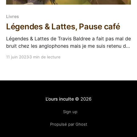
Livres
Légendes & Lattes, Pause café
Légendes & Lattes de Travis Baldree a fait pas mal de
bruit chez les anglophones mais je me suis retenu de
le lire en VO, parce que je savais que la VF arrivait et
11 juin 2023
3 min de lecture
que Stéphanie Chaptal allait me taper sinon. Et ça
tombe bien parce que dès sa sortie
L'ours inculte
© 2026
Sign up
Propulsé par Ghost