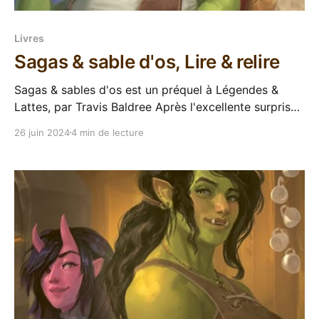
Livres
Sagas & sable d'os, Lire & relire
Sagas & sables d'os est un préquel à Légendes &
Lattes, par Travis Baldree Après l'excellente surprise
qu'a été Légendes & Lattes, Travis Baldree propose
26 juin 2024
4 min de lecture
de nous amener dans le passé de Viv avec ce préquel
Sagas et sable d'os. L'