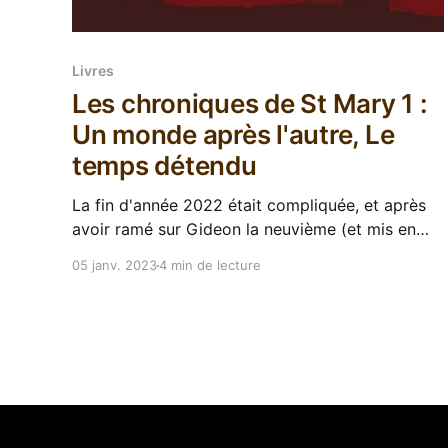
Livres
Les chroniques de St Mary 1 :
Un monde après l'autre, Le
temps détendu
La fin d'année 2022 était compliquée, et après
avoir ramé sur Gideon la neuvième (et mis en
pause cette lecture pour cause de mauvais
05 janv. 2023
4 min de lecture
timing), j'avais besoin d'un truc léger et fun. Ça
tombait plutôt bien parce que sur ma liseuse
trainaient plusieurs tomes