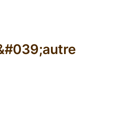
L'ours inculte
&#039;autre