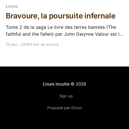
Livres
Bravoure, la poursuite infernale
Tome 2 de la saga Le livre des terres bannies (The
faithful and the fallen) par John Gwynne Valour est le
second tome de la saga The faithful and the fallen
10 janv. 2018
4 min de lecture
par John Gwynne, qui avait commencé avec Malice.
Cet excellent premier roman démarrait tout
tranquillement pour devenir de plus
L'ours inculte
© 2026
Sign up
Propulsé par Ghost