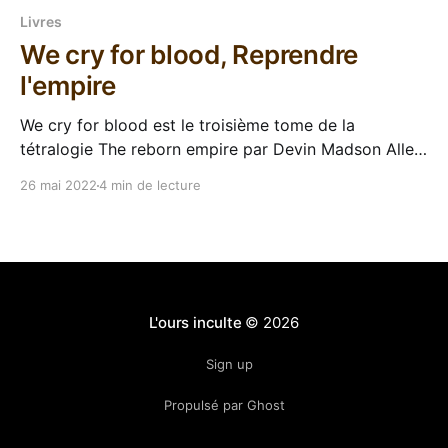
Livres
We cry for blood, Reprendre
l'empire
We cry for blood est le troisième tome de la
tétralogie The reborn empire par Devin Madson Allez,
un peu de discipline, on arrête de baver devant le flot
26 mai 2022
4 min de lecture
de nouveautés et on continue les séries en cours !
Hop Hop Hop ! Nous arrivons au tome 3 de cette
saga de
L'ours inculte
© 2026
Sign up
Propulsé par Ghost