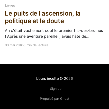
Livres
Le puits de l'ascension, la
politique et le doute
Ah c'était vachement cool le premier fils-des-brumes
! Après une aventure pareille, j'avais hâte de
découvrir la suite de la saga qui a consacré ce cher
03 mai 2016
5 min de lecture
Brandon Sanderson. Cette suite, la voilà donc, Le
puits de l'ascension est le second tome de la
L'ours inculte
© 2026
Sign up
Propulsé par Ghost