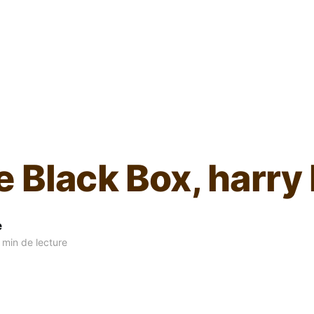
L'ours inculte
 Black Box, harry
e
min de lecture