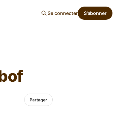
Se connecter
S'abonner
 bof
Partager