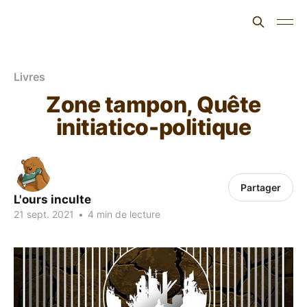
L'ours inculte
Livres
Zone tampon, Quête
initiatico-politique
Partager
L'ours inculte
21 sept. 2021
•
4 min de lecture