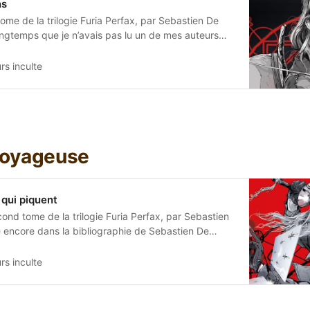
ns
ome de la trilogie Furia Perfax, par Sebastien De
longtemps que je n’avais pas lu un de mes auteurs
astell. Et comme il écrit assez vite, j’ai quand même
d que je vais
urs inculte
voyageuse
qui piquent
ond tome de la trilogie Furia Perfax, par Sebastien
 encore dans la bibliographie de Sebastien De
mon retard honteux et nous arrivons au second tome
ria Perfax en français), intitulé La voyageuse. Ferius
urs inculte