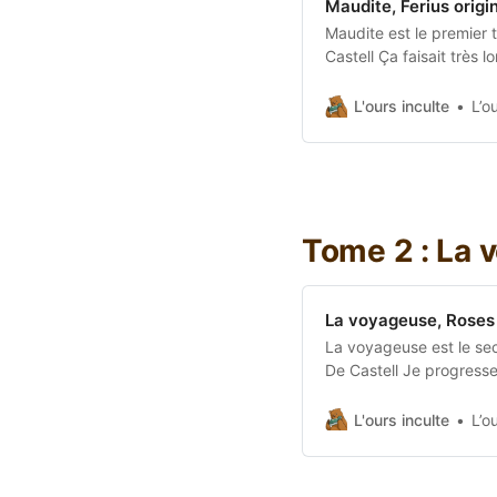
Maudite, Ferius origi
Maudite est le premier t
Castell Ça faisait très 
favoris : Sebastien De C
une bonne pile de retar
L'ours inculte
L’o
Tome 2 : La 
La voyageuse, Roses 
La voyageuse est le sec
De Castell Je progresse
Castell pour rattraper 
de la trilogie Argosi (Fu
L'ours inculte
L’o
est enfin