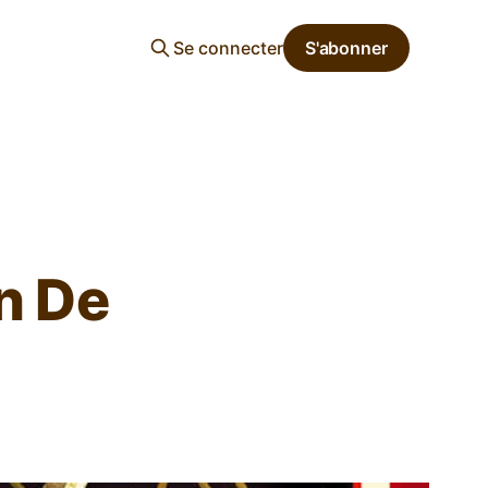
Se connecter
S'abonner
en De